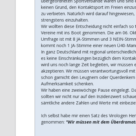
übergeordneten Sportverbände waren und sind ein
keinen Grund, den Kontaktsport im Freien einzu
zu verbieten. Natürlich wird darauf hingewiesen,
strengstens einzuhalten.
Wir wollten diese Entscheidung nicht einfach so 
Vereine mit ins Boot genommen. Die am 06. Ok
Umfrage ist mit 8 JA-Stimmen und 3 NEIN-Stimm
kommt noch 1 JA-Stimme einer neuen Ü40-Mann
In ganz Deutschland mit regional unterschiedli
es keine Einschränkungen bezüglich dem Kontakt
wird uns noch lange Zeit begleiten, wir müssen e
akzeptieren. Wir müssen verantwortungsvoll mi
schon garnicht den Leugnern oder Querdenkern
Aufmerksamkeit schenken.
Wir haben eine zweiwöchige Pause eingelegt. Das
sollten wir nicht nur auf den Inzidenzwert schau
sämtliche andere Zahlen und Werte mit einbezie
Ich selbst habe mir einen Satz des Virologen Hen
genommen:
"Wir müssen mit dem Überdramati