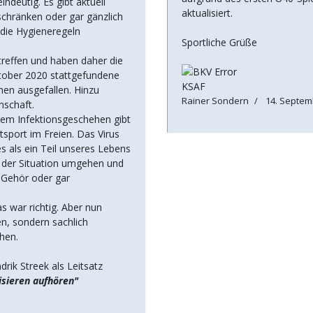
deutig. Es gibt aktuell
aktualisiert.
schränken oder gar gänzlich
 die Hygieneregeln
Sportliche Grüße
treffen und haben daher die
tober 2020 stattgefundene
KSAF
en ausgefallen. Hinzu
Rainer Sondern
14. Septem
schaft.
chem Infektionsgeschehen gibt
sport im Freien. Das Virus
s als ein Teil unseres Lebens
t der Situation umgehen und
 Gehör oder gar
 war richtig. Aber nun
en, sondern sachlich
hen.
drik Streek als Leitsatz
sieren aufhören"