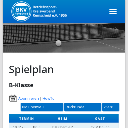
Spielplan
B-Klasse
Abonnieren
|
HowTo
TERMIN
HEIM
GAST
19.02.26
18:30
BM Chemie 2
CVJM Dhünn