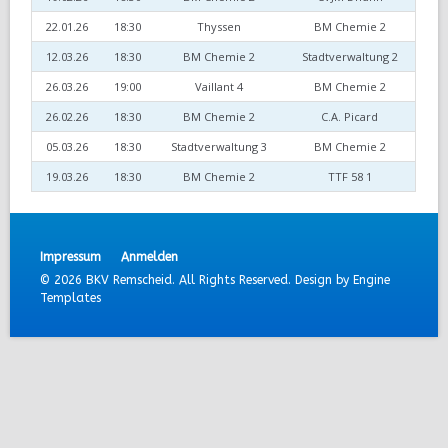
22.01.26
18:30
Thyssen
BM Chemie 2
12.03.26
18:30
BM Chemie 2
Stadtverwaltung 2
26.03.26
19:00
Vaillant 4
BM Chemie 2
26.02.26
18:30
BM Chemie 2
C.A. Picard
05.03.26
18:30
Stadtverwaltung 3
BM Chemie 2
19.03.26
18:30
BM Chemie 2
TTF 58 1
Impressum
Anmelden
© 2026 BKV Remscheid. All Rights Reserved. Design by
Engine
Templates